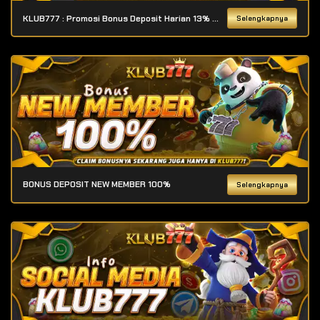
KLUB777 : Promosi Bonus Deposit Harian 13% Khusus PG SOFT
Selengkapnya
BONUS DEPOSIT NEW MEMBER 100%
Selengkapnya