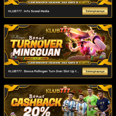
KLUB777 : Info Sosial Media
Selengkapnya
KLUB777 : Bonus Rollingan Turn Over Slot Up to 1%
Selengkapnya