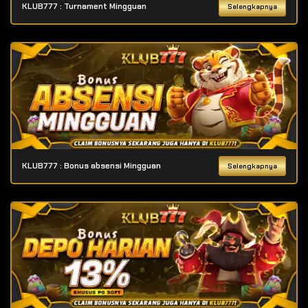
KLUB777 : Turnament Mingguan
Selengkapnya
KLUB777 : Bonus absensi Mingguan
Selengkapnya