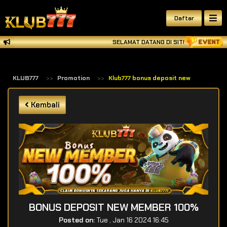
Daftar
SELAMAT DATANG DI SITUS SLOT ONLINE 
KLUB777
Promotion
Klub777 bonus deposit new member 10
Kembali
BONUS DEPOSIT NEW MEMBER 100%
Posted on:
Tue , Jan 16 2024 16:45