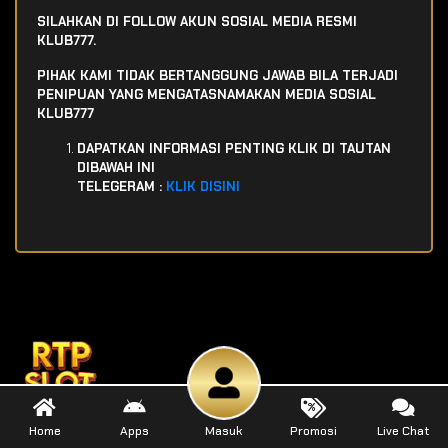
SILAHKAN DI FOLLOW AKUN SOSIAL MEDIA RESMI
KLUB777.
PIHAK KAMI TIDAK BERTANGGUNG JAWAB BILA TERJADI
PENIPUAN YANG MENGATASNAMAKAN MEDIA SOSIAL
KLUB777
DAPATKAN INFORMASI PENTING KLIK DI TAUTAN
DIBAWAH INI
TELEGERAM :
KLIK DISINI
Home
Apps
Masuk
Promosi
Live Chat